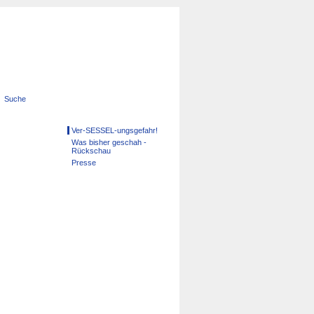
Suche
Navigation
Ver-SESSEL-ungsgefahr!
überspringen
Was bisher geschah -
Rückschau
Presse