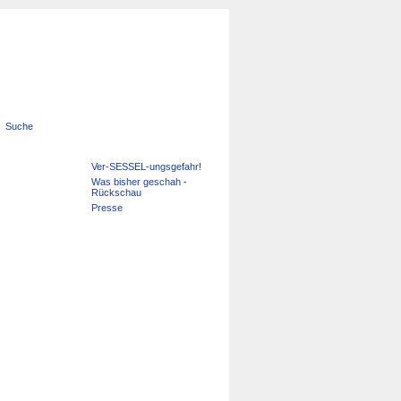
Suche
Navigation
Ver-SESSEL-ungsgefahr!
überspringen
Was bisher geschah -
Rückschau
Presse