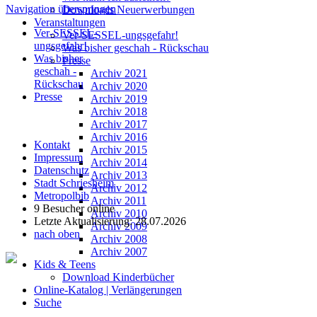
Navigation überspringen
Downloads Neuerwerbungen
Veranstaltungen
Ver-SESSEL-
Ver-SESSEL-ungsgefahr!
ungsgefahr!
Was bisher geschah - Rückschau
Was bisher
Presse
geschah -
Archiv 2021
Rückschau
Archiv 2020
Presse
Archiv 2019
Archiv 2018
Archiv 2017
Archiv 2016
Kontakt
Archiv 2015
Impressum
Archiv 2014
Datenschutz
Archiv 2013
Stadt Schriesheim
Archiv 2012
Metropolbib
Archiv 2011
9 Besucher online
Archiv 2010
Letzte Aktualisierung: 28.07.2026
Archiv 2009
nach oben
Archiv 2008
Archiv 2007
Kids & Teens
Download Kinderbücher
Online-Katalog | Verlängerungen
Suche