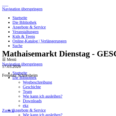
Navigation überspringen
Startseite
Die Bibliothek
Angebote & Service
Veranstaltungen
Kids & Teens
Online-Katalog | Verlängerungen
Suche
Mathaisemarkt Dienstag - G
☰ Menü
Navigation überspringen
17.03.2026
Startseite
Festplatz Schriesheim
Die Bibliothek
Wegbeschreibung
Geschichte
Team
Wie kann ich ausleihen?
Downloads
ekz
Angebote & Service
Zurück
Wie kann ich ausleihen?