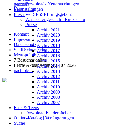
Downloads Neuerwerbungen
geschah -
Veranstaltungen
Rückschau
Ver-SESSEL-ungsgefahr!
Presse
Was bisher geschah - Rückschau
Presse
Archiv 2021
Kontakt
Archiv 2020
Impressum
Archiv 2019
Datenschutz
Archiv 2018
Stadt Schriesheim
Archiv 2017
Metropolbib
Archiv 2016
7 Besucher online
Archiv 2015
Letzte Aktualisierung: 28.07.2026
Archiv 2014
nach oben
Archiv 2013
Archiv 2012
Archiv 2011
Archiv 2010
Archiv 2009
Archiv 2008
Archiv 2007
Kids & Teens
Download Kinderbücher
Online-Katalog | Verlängerungen
Suche