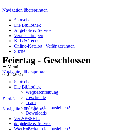
Navigation überspringen
Startseite
Die Bibliothek
Angebote & Service
Veranstaltungen
Kids & Teens
Online-Katalog | Verlängerungen
Suche
Feiertag - Geschlossen
☰ Menü
Navigation überspringen
01.05.2025
Startseite
Die Bibliothek
Wegbeschreibung
Geschichte
Zurück
Team
Wie kann ich ausleihen?
Navigation überspringen
Downloads
ekz
Ver-SESSEL-
Angebote & Service
ungsgefahr!
Wie kann ich ausleihen?
Was bisher