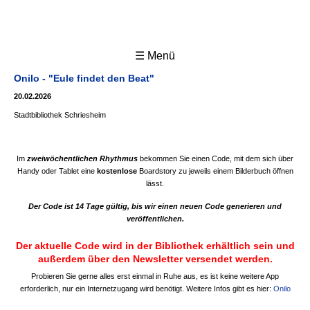
☰ Menü
Onilo - "Eule findet den Beat"
20.02.2026
Stadtbibliothek Schriesheim
Im
zweiwöchentlichen Rhythmus
bekommen Sie einen Code, mit dem sich über
Handy oder Tablet eine
kostenlose
Boardstory zu jeweils einem Bilderbuch öffnen
lässt.
Der Code ist 14 Tage gültig, bis wir einen neuen Code generieren und
veröffentlichen.
Der aktuelle Code wird in der Bibliothek erhältlich sein
und
außerdem über den Newsletter versendet werden.
Probieren Sie gerne alles erst einmal in Ruhe aus, es ist keine weitere App
erforderlich, nur ein Internetzugang wird benötigt. Weitere Infos gibt es hier:
Onilo