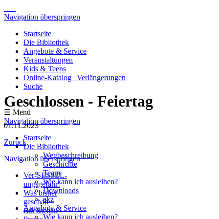
Navigation überspringen
Startseite
Die Bibliothek
Angebote & Service
Veranstaltungen
Kids & Teens
Online-Katalog | Verlängerungen
Suche
Geschlossen - Feiertag
☰ Menü
Navigation überspringen
01.11.2023
Startseite
Zurück
Die Bibliothek
Wegbeschreibung
Navigation überspringen
Geschichte
Team
Ver-SESSEL-
Wie kann ich ausleihen?
ungsgefahr!
Downloads
Was bisher
ekz
geschah -
Angebote & Service
Rückschau
Wie kann ich ausleihen?