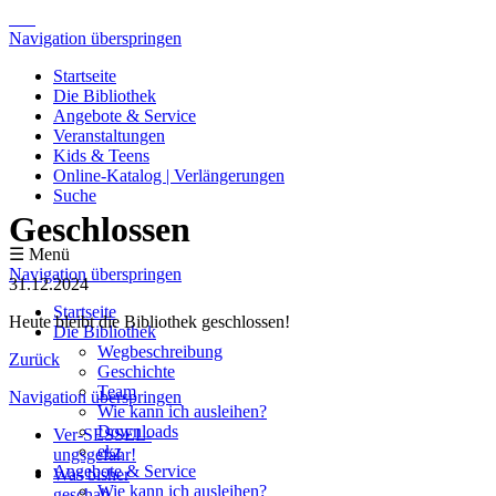
Navigation überspringen
Startseite
Die Bibliothek
Angebote & Service
Veranstaltungen
Kids & Teens
Online-Katalog | Verlängerungen
Suche
Geschlossen
☰ Menü
Navigation überspringen
31.12.2024
Startseite
Heute bleibt die Bibliothek geschlossen!
Die Bibliothek
Wegbeschreibung
Zurück
Geschichte
Team
Navigation überspringen
Wie kann ich ausleihen?
Downloads
Ver-SESSEL-
ekz
ungsgefahr!
Angebote & Service
Was bisher
Wie kann ich ausleihen?
geschah -