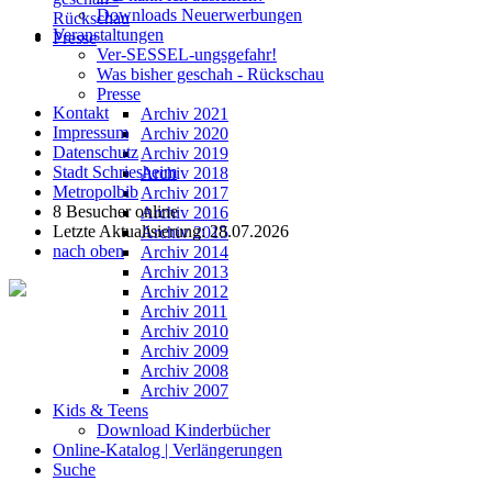
Downloads Neuerwerbungen
Rückschau
Veranstaltungen
Presse
Ver-SESSEL-ungsgefahr!
Was bisher geschah - Rückschau
Presse
Kontakt
Archiv 2021
Impressum
Archiv 2020
Datenschutz
Archiv 2019
Stadt Schriesheim
Archiv 2018
Metropolbib
Archiv 2017
8 Besucher online
Archiv 2016
Letzte Aktualisierung: 28.07.2026
Archiv 2015
nach oben
Archiv 2014
Archiv 2013
Archiv 2012
Archiv 2011
Archiv 2010
Archiv 2009
Archiv 2008
Archiv 2007
Kids & Teens
Download Kinderbücher
Online-Katalog | Verlängerungen
Suche