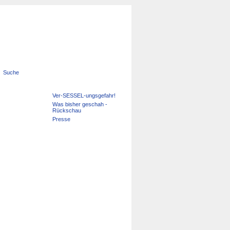
Suche
Navigation
Ver-SESSEL-ungsgefahr!
überspringen
Was bisher geschah -
Rückschau
Presse