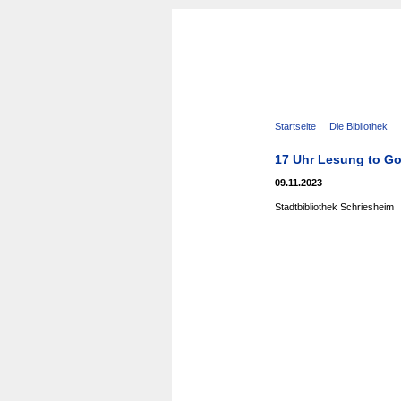
Navigation
Startseite
Die Bibliothek
überspringen
17 Uhr Lesung to Go
09.11.2023
Stadtbibliothek Schriesheim