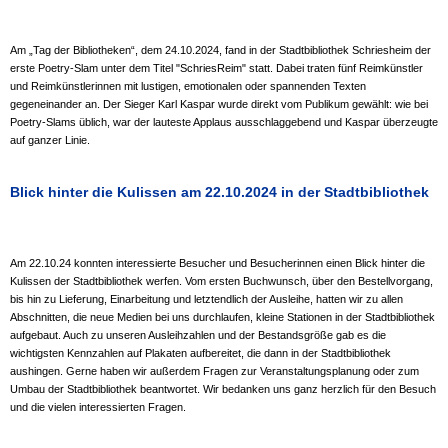
Am „Tag der Bibliotheken“, dem 24.10.2024, fand in der Stadtbibliothek Schriesheim der
erste Poetry-Slam unter dem Titel "SchriesReim" statt. Dabei traten fünf Reimkünstler
und Reimkünstlerinnen mit lustigen, emotionalen oder spannenden Texten
gegeneinander an. Der Sieger Karl Kaspar wurde direkt vom Publikum gewählt: wie bei
Poetry-Slams üblich, war der lauteste Applaus ausschlaggebend und Kaspar überzeugte
auf ganzer Linie.
Blick hinter die Kulissen am 22.10.2024 in der Stadtbibliothek
Am 22.10.24 konnten interessierte Besucher und Besucherinnen einen Blick hinter die
Kulissen der Stadtbibliothek werfen. Vom ersten Buchwunsch, über den Bestellvorgang,
bis hin zu Lieferung, Einarbeitung und letztendlich der Ausleihe, hatten wir zu allen
Abschnitten, die neue Medien bei uns durchlaufen, kleine Stationen in der Stadtbibliothek
aufgebaut. Auch zu unseren Ausleihzahlen und der Bestandsgröße gab es die
wichtigsten Kennzahlen auf Plakaten aufbereitet, die dann in der Stadtbibliothek
aushingen. Gerne haben wir außerdem Fragen zur Veranstaltungsplanung oder zum
Umbau der Stadtbibliothek beantwortet. Wir bedanken uns ganz herzlich für den Besuch
und die vielen interessierten Fragen.