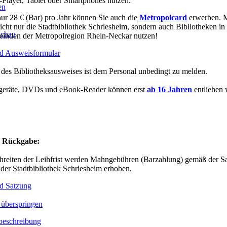
Player, Tablet oder Smartphones nutzen.
en
nur 28 € (Bar) pro Jahr können Sie auch die
Metropolcard
erwerben. M
icht nur die Stadtbibliothek Schriesheim, sondern auch Bibliotheken in
schau
inden der Metropolregion Rhein-Neckar nutzen!
 Ausweisformular
 des Bibliotheksausweises ist dem Personal unbedingt zu melden.
geräte, DVDs und eBook-Reader können erst
ab 16 Jahren
entliehen 
e Rückgabe:
hreiten der Leihfrist werden Mahngebühren (Barzahlung) gemäß der Sa
der Stadtbibliothek Schriesheim erhoben.
d Satzung
 überspringen
eschreibung