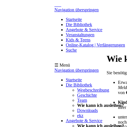
Navigation überspringen
Startseite
Die Bibliothek
Angebote & Service
Veranstaltungen
Kids & Teens
Online-Katalog | Verlängerungen
Suche
Wie 
☰ Menü
Navigation überspringen
Sie benöti
Startseite
Erwa
Die Bibliothek
Meld
Wegbeschreibung
von
€
Geschichte
Team
Kind
Wie kann ich ausleihen?
ihrer
Downloads
ekz
unte
Angebote & Service
noch
Wie kann ich ausleihen?