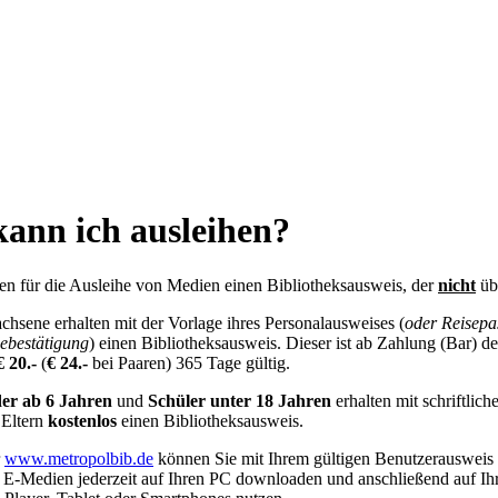
kann ich ausleihen?
gen für die Ausleihe von Medien einen Bibliotheksausweis, der
nicht
übe
chsene erhalten mit der Vorlage ihres Personalausweises (
oder Reisepa
ebestätigung
) einen Bibliotheksausweis. Dieser ist ab Zahlung (Bar) d
 20.-
(
€ 24.-
bei Paaren) 365 Tage gültig.
er ab 6 Jahren
und
Schüler unter 18 Jahren
erhalten mit schriftlic
 Eltern
kostenlos
einen Bibliotheksausweis.
r
www.metropolbib.de
können Sie mit Ihrem gültigen Benutzerausweis
 E-Medien jederzeit auf Ihren PC downloaden und anschließend auf Ih