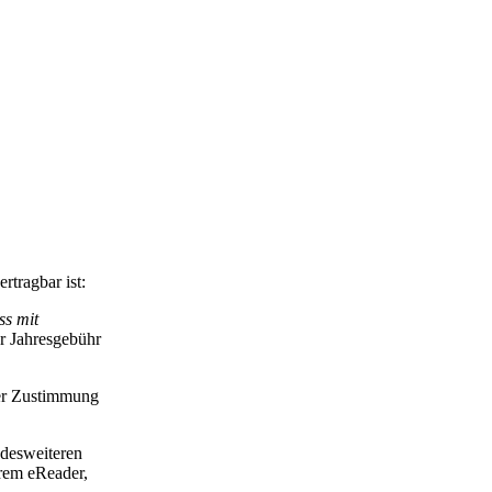
rtragbar ist:
ss mit
er Jahresgebühr
her Zustimmung
 desweiteren
rem eReader,