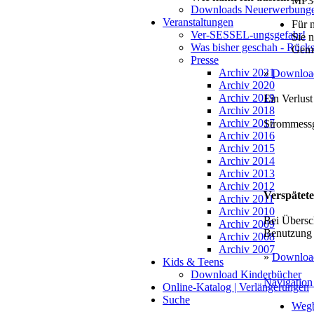
MP3-
Downloads Neuerwerbung
Veranstaltungen
Für 
Ver-SESSEL-ungsgefahr!
Sie n
Was bisher geschah - Rück
Geme
Presse
Archiv 2021
»
Download
Archiv 2020
Archiv 2019
Ein Verlust
Archiv 2018
Archiv 2017
Strommess
Archiv 2016
Archiv 2015
Archiv 2014
Archiv 2013
Archiv 2012
Verspätet
Archiv 2011
Archiv 2010
Bei Übersc
Archiv 2009
Benutzung 
Archiv 2008
Archiv 2007
»
Downloa
Kids & Teens
Download Kinderbücher
Navigation
Online-Katalog | Verlängerungen
Suche
Wegb